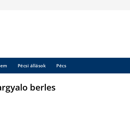
tem
Pécsi állások
Pécs
argyalo berles