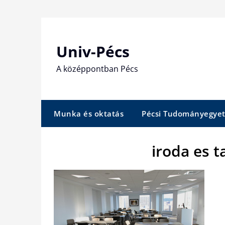
Skip
to
content
Univ-Pécs
A középpontban Pécs
Munka és oktatás
Pécsi Tudományegye
iroda es t