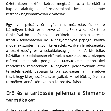
üzletünkben sokféle ketrec megtalálható, a kerektől a
kupola alakúig. A díszmadaraknak készült dekoratív
ketrecek hagyományosan divatosak.
Egy ilyen példány önmagában is műalkotás és szinte
bármilyen belső tér díszévé válhat. Ezek a kalitkák több
funkcióval bírnak és sokba kerülnek, azonban a kereslet
irántuk folyamatosan nő. A hagyományos papagáj kalitka
modellek szintén nagyon keresettek. Az ilyen lehetőségeket
a praktikusság és a sokoldalúság jellemzi. A kis tollas
háziállatok csodálatosan elférnek a 80x40x50cm, a közepes
méretű madarak pedig a 100x50x60cm méretekkel
rendelkező ketrecekben. A nagyobb példányoknak ettől
terjedelmesebb papagáj kalitka szükséges, ami lehetővé
teszi, hogy kiterjesszék a szárnyaikat. Minél több ajtó van a
terméken, annál könnyebb a ketrec tisztítása.
Erő és a tartósság jellemzi a Shimano
termékeket
A horgászat sok ember kedvenc időtöltése és a siker