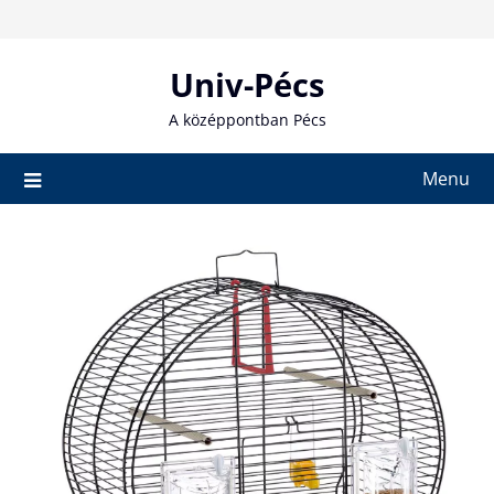
Skip
to
content
Univ-Pécs
A középpontban Pécs
Menu