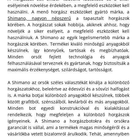
esélyeinek növelése érdekében, a megfelelő eszközöket kell
használni. A menő horgász eszközöket gyártó márka, a
Shimano, nagyon népszerű
a tapasztalt horgászok
körében. A horgászat sokak hobbija, akiknek ahhoz, hogy
növeljék a siker esélyeit, a megfelelő eszközöket kell
használniuk. A Shimano az egyik legelismertebb márka a
horgászok körében. Termékei kiváló minőségű anyagokból
készülnek, így könnyűek, tartósak és megbízhatóak.
Minden orsót fejlett technológia és anyagok
felhasználásával terveznek és gyártanak, hogy biztosítsák a
maximális érzékenységet, szilárdságot, tartósságot.
A Shimano az orsók széles választékát kínálja a különböző
horgászatokhoz, beleértve az édesvízi és a sósvízi halfogást
is. A márka botjai különböző anyagokból készülnek, többek
között grafitból, szénszálból, kevlárból és más anyagokból.
Minden bot egyedi konstrukcióval és kialakítással
rendelkezik, hogy megfeleljen a különböző horgászok
igényeinek. A Shimano a horgászbotokra és orsókra
garanciát is vállal, ami a termékek magas minőségéről és a
vásárlókba vetett bizalomról árulkodik. Tehát, amennyiben