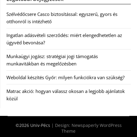
Szélvédőcsere Casco biztosítással: egyszerű, gyors és
otthonról is intézhető
Ingatlan adásvételi szerződés: miért elengedhetetlen az
ügyvéd bevonása?
Munkaügyi jogász: stratégiai jogi támogatás
munkavitákban és megelőzésben
Weboldal készítés Győr: milyen funkciókra van szükség?
Matrac akció: hogyan válassz okosan a legjobb ajánlatok
közül
©2026 Univ-Pécs
| Design:
Newspaperly WordPress
Theme