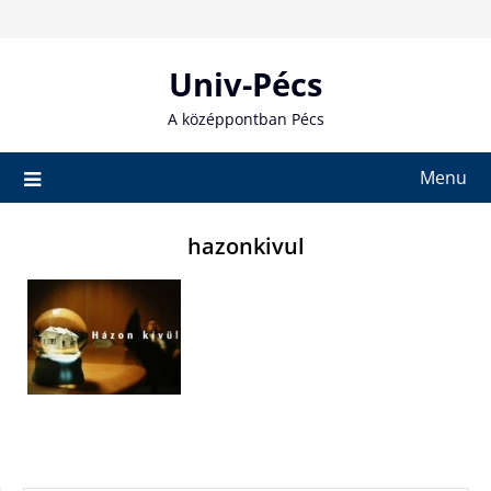
Skip
to
content
Univ-Pécs
A középpontban Pécs
Menu
hazonkivul