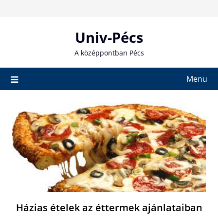
Skip
to
content
Univ-Pécs
A középpontban Pécs
Menu
Házias ételek az éttermek ajánlataiban