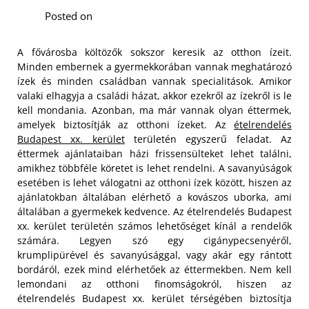
Posted on
A fővárosba költözők sokszor keresik az otthon ízeit.
Minden embernek a gyermekkorában vannak meghatározó
ízek és minden családban vannak specialitások. Amikor
valaki elhagyja a családi házat, akkor ezekről az ízekről is le
kell mondania. Azonban, ma már vannak olyan éttermek,
amelyek biztosítják az otthoni ízeket. Az
ételrendelés
Budapest xx. kerület
területén egyszerű feladat. Az
éttermek ajánlataiban házi frissensülteket lehet találni,
amikhez többféle köretet is lehet rendelni.
A savanyúságok
esetében is lehet válogatni az otthoni ízek között, hiszen az
ajánlatokban általában elérhető a kovászos uborka, ami
általában a gyermekek kedvence. Az ételrendelés Budapest
xx. kerület területén számos lehetőséget kínál a rendelők
számára. Legyen szó egy cigánypecsenyéről,
krumplipürével és savanyúsággal, vagy akár egy rántott
bordáról, ezek mind elérhetőek az éttermekben. Nem kell
lemondani az otthoni finomságokról, hiszen az
ételrendelés Budapest xx. kerület térségében biztosítja