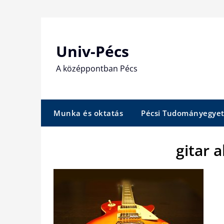
Skip
to
content
Univ-Pécs
A középpontban Pécs
Munka és oktatás
Pécsi Tudományegye
gitar 