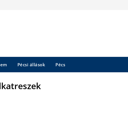
tem
Pécsi állások
Pécs
alkatreszek