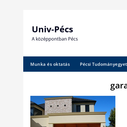
Skip
to
content
Univ-Pécs
A középpontban Pécs
Munka és oktatás
Pécsi Tudományegye
gar