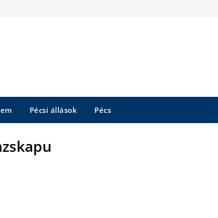
tem
Pécsi állások
Pécs
azskapu