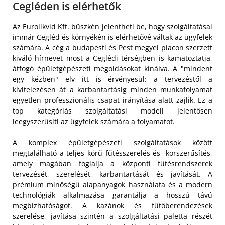
Cegléden is elérhetők
Az
Eurolikvid Kft.
büszkén jelentheti be, hogy szolgáltatásai
immár Cegléd és környékén is elérhetővé váltak az ügyfelek
számára. A cég a budapesti és Pest megyei piacon szerzett
kiváló hírnevet most a Ceglédi térségben is kamatoztatja,
átfogó épületgépészeti megoldásokat kínálva. A "mindent
egy kézben" elv itt is érvényesül: a tervezéstől a
kivitelezésen át a karbantartásig minden munkafolyamat
egyetlen professzionális csapat irányítása alatt zajlik. Ez a
top kategóriás szolgáltatási modell jelentősen
leegyszerűsíti az ügyfelek számára a folyamatot.
A komplex épületgépészeti szolgáltatások között
megtalálható a teljes körű fűtésszerelés és -korszerűsítés,
amely magában foglalja a központi fűtésrendszerek
tervezését, szerelését, karbantartását és javítását. A
prémium minőségű alapanyagok használata és a modern
technológiák alkalmazása garantálja a hosszú távú
megbízhatóságot. A kazánok és fűtőberendezések
szerelése, javítása szintén a szolgáltatási paletta részét