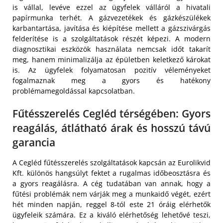
is vállal, levéve ezzel az ügyfelek válláról a hivatali
papírmunka terhét. A gázvezetékek és gázkészülékek
karbantartása, javítása és kiépítése mellett a gázszivárgás
felderítése is a szolgáltatások részét képezi. A modern
diagnosztikai eszközök használata nemcsak időt takarít
meg, hanem minimalizálja az épületben keletkező károkat
is. Az ügyfelek folyamatosan pozitív véleményeket
fogalmaznak meg a gyors és hatékony
problémamegoldással kapcsolatban.
Fűtésszerelés Cegléd térségében: Gyors
reagálás, átlátható árak és hosszú távú
garancia
A Cegléd fűtésszerelés szolgáltatások kapcsán az Eurolikvid
Kft. különös hangsúlyt fektet a rugalmas időbeosztásra és
a gyors reagálásra. A cég tudatában van annak, hogy a
fűtési problémák nem várják meg a munkaidő végét, ezért
hét minden napján, reggel 8-tól este 21 óráig elérhetők
ügyfeleik számára. Ez a kiváló elérhetőség lehetővé teszi,