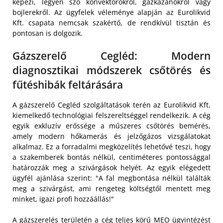
képezi, legyen szó konvektorokról, gázkazánokról vagy
bojlerekről. Az ügyfelek véleménye alapján az Eurolikvid
Kft. csapata nemcsak szakértő, de rendkívül tisztán és
pontosan is dolgozik.
Gázszerelő Cegléd: Modern
diagnosztikai módszerek csőtörés és
fűtéshibák feltárására
A gázszerelő Cegléd szolgáltatások terén az Eurolikvid Kft.
kiemelkedő technológiai felszereltséggel rendelkezik. A cég
egyik exkluzív erőssége a műszeres csőtörés bemérés,
amely modern hőkamerás és jelzőgázos vizsgálatokat
alkalmaz. Ez a forradalmi megközelítés lehetővé teszi, hogy
a szakemberek bontás nélkül, centiméteres pontossággal
határozzák meg a szivárgások helyét. Az egyik elégedett
ügyfél ajánlása szerint: "A fal megbontása nélkül találták
meg a szivárgást, ami rengeteg költségtől mentett meg
minket, igazi profi hozzáállás!"
A gázszerelés területén a cég teljes körű MEO ügyintézést