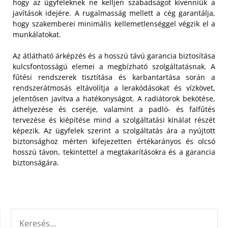
hogy az ügyfeleknek ne kelljen szabadságot kivenniük a
javítások idejére. A rugalmasság mellett a cég garantálja,
hogy szakemberei minimális kellemetlenséggel végzik el a
munkálatokat.
Az átlátható árképzés és a hosszú távú garancia biztosítása
kulcsfontosságú elemei a megbízható szolgáltatásnak. A
fűtési rendszerek tisztítása és karbantartása során a
rendszerátmosás eltávolítja a lerakódásokat és vízkövet,
jelentősen javítva a hatékonyságot. A radiátorok bekötése,
áthelyezése és cseréje, valamint a padló- és falfűtés
tervezése és kiépítése mind a szolgáltatási kínálat részét
képezik. Az ügyfelek szerint a szolgáltatás ára a nyújtott
biztonsághoz mérten kifejezetten értékarányos és olcsó
hosszú távon, tekintettel a megtakarításokra és a garancia
biztonságára.
KERESÉS: