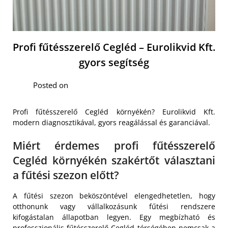
Profi fűtésszerelő Cegléd – Eurolikvid Kft.
gyors segítség
Posted on
Profi fűtésszerelő Cegléd környékén? Eurolikvid Kft.
modern diagnosztikával, gyors reagálással és garanciával.
Miért érdemes profi fűtésszerelő
Cegléd környékén szakértőt választani
a fűtési szezon előtt?
A fűtési szezon beköszöntével elengedhetetlen, hogy
otthonunk vagy vállalkozásunk fűtési rendszere
kifogástalan állapotban legyen. Egy megbízható és
professzionális fűtésszerelő Cegléd térségében
nemcsak a