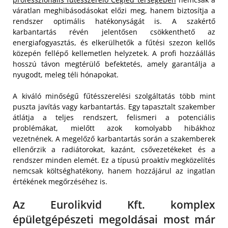
váratlan meghibásodásokat előzi meg, hanem biztosítja a
rendszer optimális hatékonyságát is. A szakértő
karbantartás révén jelentősen csökkenthető az
energiafogyasztás, és elkerülhetők a fűtési szezon kellős
közepén fellépő kellemetlen helyzetek. A profi hozzáállás
hosszú távon megtérülő befektetés, amely garantálja a
nyugodt, meleg téli hónapokat.
A kiváló minőségű fűtésszerelési szolgáltatás több mint
puszta javítás vagy karbantartás. Egy tapasztalt szakember
átlátja a teljes rendszert, felismeri a potenciális
problémákat, mielőtt azok komolyabb hibákhoz
vezetnének. A megelőző karbantartás során a szakemberek
ellenőrzik a radiátorokat, kazánt, csővezetékeket és a
rendszer minden elemét. Ez a típusú proaktív megközelítés
nemcsak költséghatékony, hanem hozzájárul az ingatlan
értékének megőrzéséhez is.
Az Eurolikvid Kft. komplex
épületgépészeti megoldásai most már