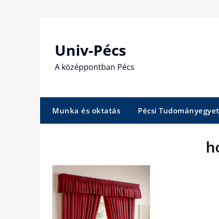
Skip
to
content
Univ-Pécs
A középpontban Pécs
Munka és oktatás
Pécsi Tudományegye
h