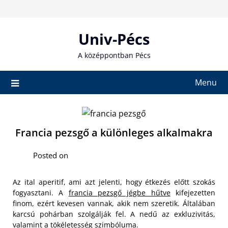
Skip
to
content
Univ-Pécs
A középpontban Pécs
Menu
Francia pezsgő a különleges alkalmakra
Posted on
Az ital aperitif, ami azt jelenti, hogy étkezés előtt szokás
fogyasztani. A
francia pezsgő jégbe hűtve
kifejezetten
finom, ezért kevesen vannak, akik nem szeretik. Általában
karcsú pohárban szolgálják fel. A nedű az exkluzivitás,
valamint a tökéletesség szimbóluma.