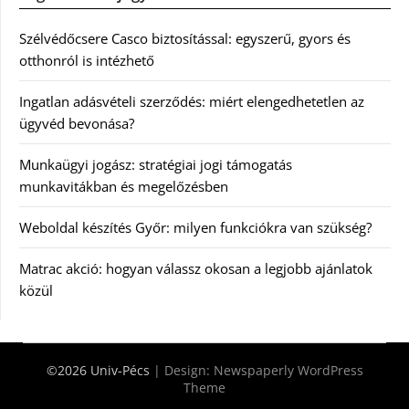
Szélvédőcsere Casco biztosítással: egyszerű, gyors és
otthonról is intézhető
Ingatlan adásvételi szerződés: miért elengedhetetlen az
ügyvéd bevonása?
Munkaügyi jogász: stratégiai jogi támogatás
munkavitákban és megelőzésben
Weboldal készítés Győr: milyen funkciókra van szükség?
Matrac akció: hogyan válassz okosan a legjobb ajánlatok
közül
©2026 Univ-Pécs
| Design:
Newspaperly WordPress
Theme