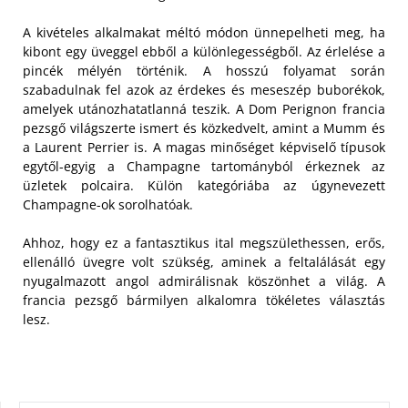
A kivételes alkalmakat méltó módon ünnepelheti meg, ha
kibont egy üveggel ebből a különlegességből. Az érlelése a
pincék mélyén történik. A hosszú folyamat során
szabadulnak fel azok az érdekes és meseszép buborékok,
amelyek utánozhatatlanná teszik.
A Dom Perignon francia
pezsgő világszerte ismert és közkedvelt, amint a Mumm és
a Laurent Perrier is. A magas minőséget képviselő típusok
egytől-egyig a Champagne tartományból érkeznek az
üzletek polcaira. Külön kategóriába az úgynevezett
Champagne-ok sorolhatóak.
Ahhoz, hogy ez a fantasztikus ital megszülethessen, erős,
ellenálló üvegre volt szükség, aminek a feltalálását egy
nyugalmazott angol admirálisnak köszönhet a világ. A
francia pezsgő bármilyen alkalomra tökéletes választás
lesz.