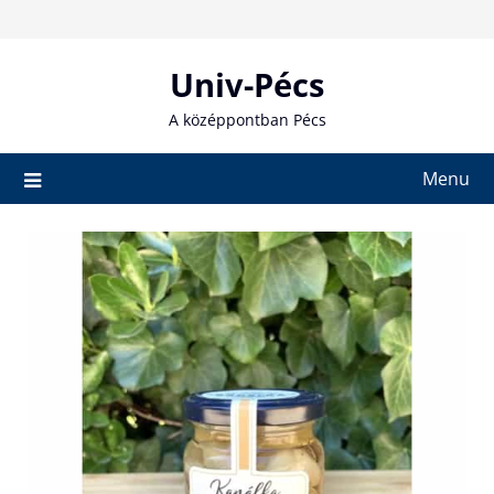
Skip
to
content
Univ-Pécs
A középpontban Pécs
Menu