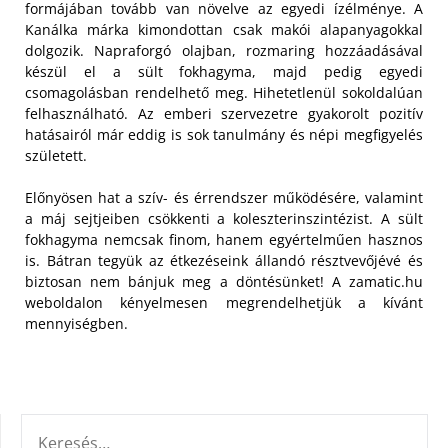
formájában tovább van növelve az egyedi ízélménye. A
Kanálka márka kimondottan csak makói alapanyagokkal
dolgozik. Napraforgó olajban, rozmaring hozzáadásával
készül el a sült fokhagyma, majd pedig egyedi
csomagolásban rendelhető meg. Hihetetlenül sokoldalúan
felhasználható. Az emberi szervezetre gyakorolt pozitív
hatásairól már eddig is sok tanulmány és népi megfigyelés
született.
Előnyösen hat a szív- és érrendszer működésére, valamint
a máj sejtjeiben csökkenti a koleszterinszintézist. A sült
fokhagyma nemcsak finom, hanem egyértelműen hasznos
is. Bátran tegyük az étkezéseink állandó résztvevőjévé és
biztosan nem bánjuk meg a döntésünket! A zamatic.hu
weboldalon kényelmesen megrendelhetjük a kívánt
mennyiségben.
KERESÉS: