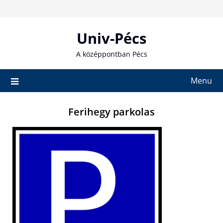
Skip
to
content
Univ-Pécs
A középpontban Pécs
Menu
Ferihegy parkolas