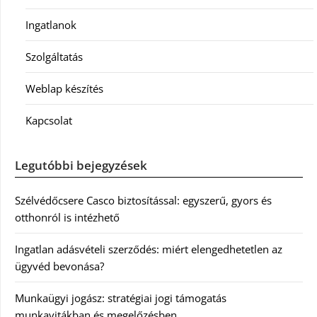
Ingatlanok
Szolgáltatás
Weblap készítés
Kapcsolat
Legutóbbi bejegyzések
Szélvédőcsere Casco biztosítással: egyszerű, gyors és
otthonról is intézhető
Ingatlan adásvételi szerződés: miért elengedhetetlen az
ügyvéd bevonása?
Munkaügyi jogász: stratégiai jogi támogatás
munkavitákban és megelőzésben