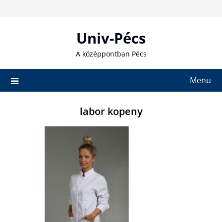
Skip
to
content
Univ-Pécs
A középpontban Pécs
Menu
labor kopeny