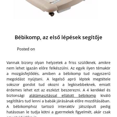
Bébikomp, az első lépések segítője
Posted on
Vannak bizony olyan helyzetek a friss szülőknek, amikre
nem lehet igazán előre felkészülni. Az egyik ilyen témakör
a mozgásfejlődés, amiben a bébikomp tud nagyszerű
megoldást nyújtani. A legelső apró léptek megtétele
sokszor gondot tud okozni a legkisebbeknek, emiatt
érdemes lehet ezt az eszközt beszerezni. A 4 kerékkel és
biztonsági
alátámasztással ellátott bébikomp
kiváló
segítőtárs tud lenni a babák járásának előre mozdításában.
A bébikomphoz tartozó interaktív játszópult pedig
hatásosan le tudja kötni a gyermekek figyelmét, akár csak