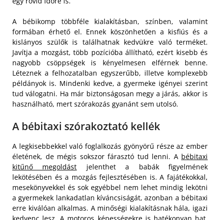
egy rövid időre is.
A bébikomp többféle kialakításban, színben, valamint
formában érhető el. Ennek köszönhetően a kisfiús és a
kislányos szülők is találhatnak kedvükre való terméket.
Javítja a mozgást, több pozícióba állítható, ezért kisebb és
nagyobb csöppségek is kényelmesen elférnek benne.
Léteznek a felhozatalban egyszerűbb, illetve komplexebb
példányok is. Mindenki kedve, a gyermeke igényei szerint
tud válogatni. Ha már biztonságosan megy a járás, akkor is
használható, mert szórakozás gyanánt sem utolsó.
A bébitaxi szórakoztató kellék
A legkisebbekkel való foglalkozás gyönyörű része az ember
életének, de mégis sokszor fárasztó tud lenni. A
bébitaxi
kitűnő megoldást
jelenthet a babák figyelmének
lekötésében és a mozgás fejlesztésében is. A fajátékokkal,
mesekönyvekkel és sok egyébbel nem lehet mindig lekötni
a gyermekek lankadatlan kíváncsiságát, azonban a bébitaxi
erre kiválóan alkalmas. A minőségi kialakításnak hála, igazi
kedvenc lesz. A motoros képességekre is hatékonyan hat,