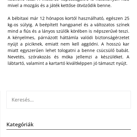
mivel a mozgás és a játék kettőse ötvöződik benne.
A bébitaxi már 12 hónapos kortól használható, egészen 25
kg-os súlyig. A beépített hangpanel és a változatos színek
mind a fiús és a lányos szülők körében is népszerűvé teszi.
A kényelmes, párnázott háttámla valódi biztonságérzetet
nyújt a piciknek, emiatt nem kell aggódni. A hosszú kar
miatt egyszerűen lehet tologatni a benne csücsülő babát.
Nevetés, szórakozás és móka jellemzi a készüléket. A
lábtartó, valamint a kartartó kiváltképpen jó támaszt nyújt.
KERESÉS:
Kategóriák