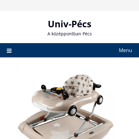
Skip
to
content
Univ-Pécs
A középpontban Pécs
Menu