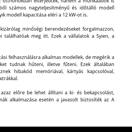
z otthonokban elterjedtek, hanem a munkaadók is
ből számos nagyteljesítményű és időtálló modell
k modell kapacitása eléri a 12 kW-ot is.
 kizárólag minőségi berendezéseket forgalmazzon,
 találhatóak meg itt. Ezek a vállalatok a Syien, a
rtási felhasználásra alkalmas modellek, de megérik a
et tudnak hűteni, illetve fűteni. Ezek általában
eznek hibakód memóriával, kártyás kapcsolóval,
xtrákkal.
azaz előre be lehet állítani a ki- és bekapcsolást,
ák alkalmazása esetén a javasolt biztosíték az A