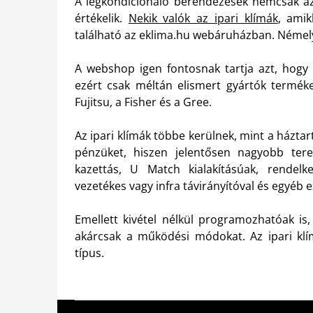
A légkondicionáló berendezések nemcsak a
értékelik.
Nekik valók az ipari klímák
, amik
található az eklima.hu webáruházban. Némelyi
A webshop igen fontosnak tartja azt, hogy
ezért csak méltán elismert gyártók termékei
Fujitsu, a Fisher és a Gree.
Az ipari klímák többe kerülnek, mint a házta
pénzüket, hiszen jelentősen nagyobb terek
kazettás, U Match kialakításúak, rendelk
vezetékes vagy infra távirányítóval és egyéb e
Emellett kivétel nélkül programozhatóak is, 
akárcsak a működési módokat. Az ipari klím
típus.