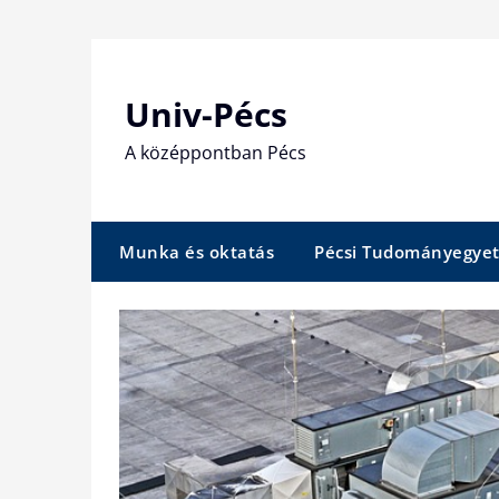
Skip
to
content
Univ-Pécs
A középpontban Pécs
Munka és oktatás
Pécsi Tudományegye