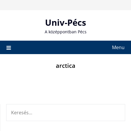
Skip
to
content
Univ-Pécs
A középpontban Pécs
Menu
arctica
KERESÉS: