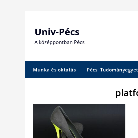
Skip
to
content
Univ-Pécs
A középpontban Pécs
Munka és oktatás
Pécsi Tudományegye
plat