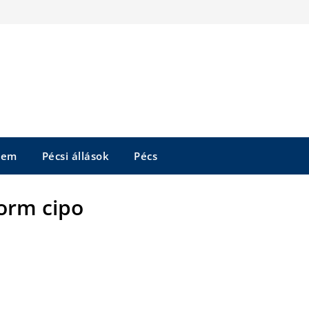
tem
Pécsi állások
Pécs
form cipo