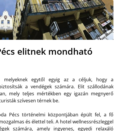
 Pécs elitnek mondható
ó, melyeknek egytől egyig az a céljuk, hogy a
iztosítsák a vendégek számára. Elit szállodának
ban, mely teljes mértékben egy igazán megnyerő
turisták szívesen térnek be.
loda Pécs történelmi központjában épült fel, a fő
mozgalmas és élettel teli. A hotel wellnessrészleggel
dégek számára, amely ingyenes, egyedi relaxáló