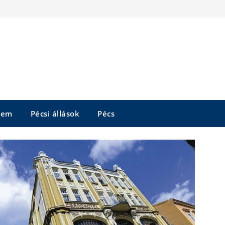
tem
Pécsi állások
Pécs