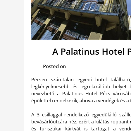
A Palatinus Hotel
Posted on
Pécsen számtalan egyedi hotel találhat
legkényelmesebb és legrelaxálóbb helyet b
nevezhető a Palatinus Hotel Pécs városá
épülettel rendelkezik, ahova a vendégek és a 
A 3 csillaggal rendelkező egyedülálló szál
bevásárlóutcára néz, ezért a kilátás roppant 
és turisztikai kártyát is tartogat a ven