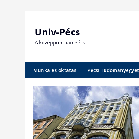
Skip
to
content
Univ-Pécs
A középpontban Pécs
Munka és oktatás
Pécsi Tudományegye