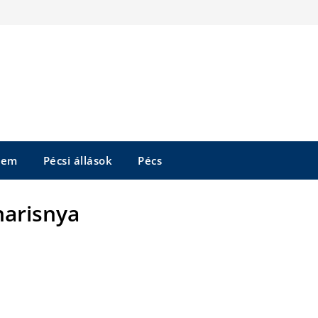
tem
Pécsi állások
Pécs
harisnya