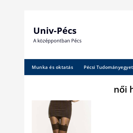
Skip
to
content
Univ-Pécs
A középpontban Pécs
Munka és oktatás
Pécsi Tudományegye
női 