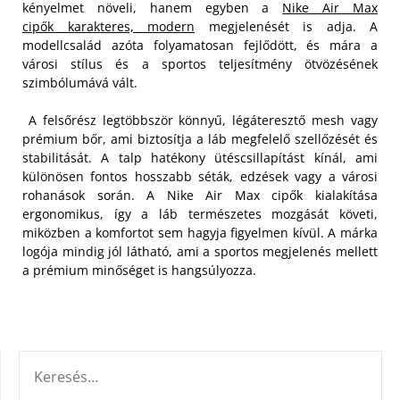
kényelmet növeli, hanem egyben a
Nike Air Max
cipők karakteres, modern
megjelenését is adja. A
modellcsalád azóta folyamatosan fejlődött, és mára a
városi stílus és a sportos teljesítmény ötvözésének
szimbólumává vált.
A felsőrész legtöbbször könnyű, légáteresztő mesh vagy
prémium bőr, ami biztosítja a láb megfelelő szellőzését és
stabilitását. A talp hatékony ütéscsillapítást kínál, ami
különösen fontos hosszabb séták, edzések vagy a városi
rohanások során. A Nike Air Max cipők kialakítása
ergonomikus, így a láb természetes mozgását követi,
miközben a komfortot sem hagyja figyelmen kívül. A márka
logója mindig jól látható, ami a sportos megjelenés mellett
a prémium minőséget is hangsúlyozza.
KERESÉS: