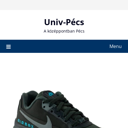
Skip
to
content
Univ-Pécs
A középpontban Pécs
Menu