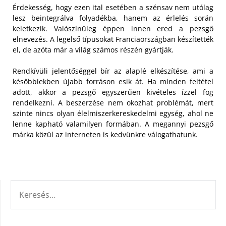
Érdekesség, hogy ezen ital esetében a szénsav nem utólag
lesz beintegrálva folyadékba, hanem az érlelés során
keletkezik. Valószínűleg éppen innen ered a pezsgő
elnevezés. A legelső típusokat Franciaországban készítették
el, de azóta már a világ számos részén gyártják.
Rendkívüli jelentőséggel bír az alaplé elkészítése, ami a
későbbiekben újabb forráson esik át. Ha minden feltétel
adott, akkor a pezsgő egyszerűen kivételes ízzel fog
rendelkezni. A beszerzése nem okozhat problémát, mert
szinte nincs olyan élelmiszerkereskedelmi egység, ahol ne
lenne kapható valamilyen formában. A megannyi pezsgő
márka közül az interneten is kedvünkre válogathatunk.
KERESÉS: