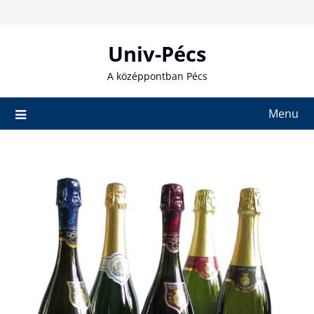
Skip
to
content
Univ-Pécs
A középpontban Pécs
Menu