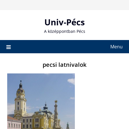
Skip
to
content
Univ-Pécs
A középpontban Pécs
Menu
pecsi latnivalok