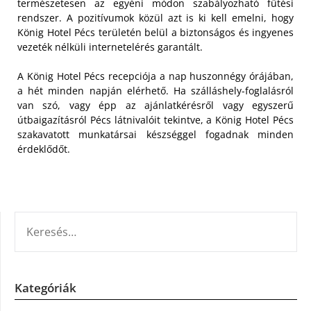
természetesen az egyéni módon szabályozható fűtési
rendszer. A pozitívumok közül azt is ki kell emelni, hogy
König Hotel Pécs területén belül a biztonságos és ingyenes
vezeték nélküli internetelérés garantált.
A König Hotel Pécs recepciója a nap huszonnégy órájában,
a hét minden napján elérhető. Ha szálláshely-foglalásról
van szó, vagy épp az ajánlatkérésről vagy egyszerű
útbaigazításról Pécs látnivalóit tekintve, a König Hotel Pécs
szakavatott munkatársai készséggel fogadnak minden
érdeklődőt.
KERESÉS:
Kategóriák