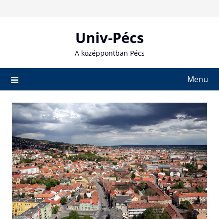
Skip
to
content
Univ-Pécs
A középpontban Pécs
Menu