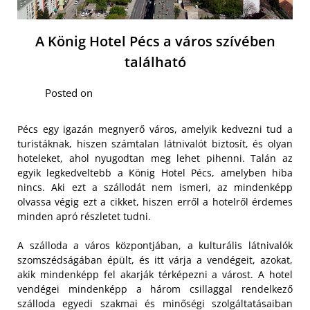
A König Hotel Pécs a város szívében
található
Posted on
Pécs egy igazán megnyerő város, amelyik kedvezni tud a
turistáknak, hiszen számtalan látnivalót biztosít, és olyan
hoteleket, ahol nyugodtan meg lehet pihenni. Talán az
egyik legkedveltebb a König Hotel Pécs, amelyben hiba
nincs. Aki ezt a szállodát nem ismeri, az mindenképp
olvassa végig ezt a cikket, hiszen erről a hotelről érdemes
minden apró részletet tudni.
A szálloda a város központjában, a kulturális látnivalók
szomszédságában épült, és itt várja a vendégeit, azokat,
akik mindenképp fel akarják térképezni a várost. A hotel
vendégei mindenképp a három csillaggal rendelkező
szálloda egyedi szakmai és minőségi szolgáltatásaiban