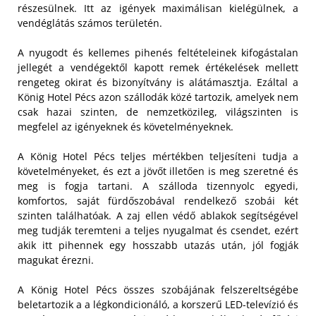
részesülnek.
Itt az igények maximálisan kielégülnek, a
vendéglátás számos területén.
A nyugodt és kellemes pihenés feltételeinek kifogástalan
jellegét a vendégektől kapott remek értékelések mellett
rengeteg okirat és bizonyítvány is alátámasztja. Ezáltal a
König Hotel Pécs azon szállodák közé tartozik, amelyek nem
csak hazai szinten, de nemzetközileg, világszinten is
megfelel az igényeknek és követelményeknek.
A König Hotel Pécs teljes mértékben teljesíteni tudja a
követelményeket, és ezt a jövőt illetően is meg szeretné és
meg is fogja tartani. A szálloda tizennyolc egyedi,
komfortos, saját fürdőszobával rendelkező szobái két
szinten találhatóak. A zaj ellen védő ablakok segítségével
meg tudják teremteni a teljes nyugalmat és csendet, ezért
akik itt pihennek egy hosszabb utazás után, jól fogják
magukat érezni.
A König Hotel Pécs összes szobájának felszereltségébe
beletartozik a a légkondicionáló, a korszerű LED-televízió és