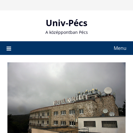
Skip
to
content
Univ-Pécs
A középpontban Pécs
Menu