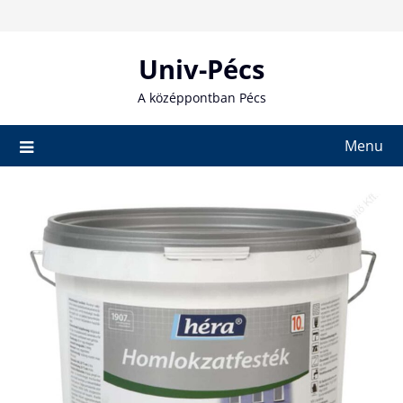
Skip
to
content
Univ-Pécs
A középpontban Pécs
Menu