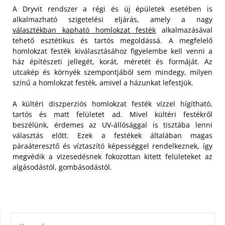
A Dryvit rendszer a régi és új épületek esetében is
alkalmazható szigetelési eljárás, amely a nagy
választékban kapható homlokzat festék
alkalmazásával
tehető esztétikus és tartós megoldássá. A megfelelő
homlokzat festék kiválasztásához figyelembe kell venni a
ház építészeti jellegét, korát, méretét és formáját. Az
utcakép és környék szempontjából sem mindegy, milyen
színű a homlokzat festék, amivel a házunkat lefestjük.
A kültéri diszperziós homlokzat festék vízzel hígítható,
tartós és matt felületet ad. Mivel kültéri festékről
beszélünk, érdemes az UV-állósággal is tisztába lenni
választás előtt. Ezek a festékek általában magas
páraáteresztő és víztaszító képességgel rendelkeznek, így
megvédik a vizesedésnek fokozottan kitett felületeket az
algásodástól, gombásodástól.
KERESÉS: