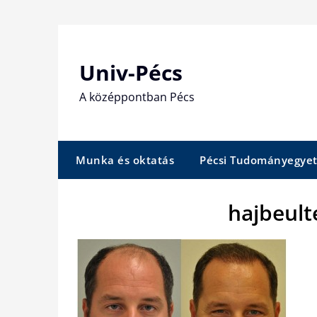
Skip
to
content
Univ-Pécs
A középpontban Pécs
Munka és oktatás
Pécsi Tudományegye
hajbeult