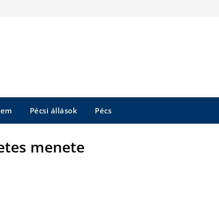
tem
Pécsi állások
Pécs
etes menete