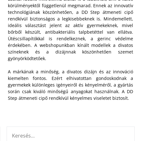
körülményektől függetlenül megmarad. Ennek az innovatív
technológiának köszönhetően, a DD Step átmeneti cipő
rendkívül biztonságos a legkisebbeknek is.
Mindemellett,
ideális választást jelent az aktív gyermekeknek, mivel
bőrből készült, antibakteriális talpbetéttel van ellátva.
Ütéscsillapítókkal is rendelkeznek, a gerinc védelme
érdekében. A webshopunkban kínált modellek a divatos
színeknek és a dizájnnak köszönhetően szemet
gyönyörködtetőek.
A márkának a minőség, a divatos dizájn és az innováció
kiemelten fontos. Ezért elhivatottan gondoskodnak a
gyermekek különleges igényeiről és kényelméről, a gyártás
során csak kiváló minőségű anyagokat használnak. A DD
Step átmeneti cipő rendkívül kényelmes viseletet biztosít.
KERESÉS: