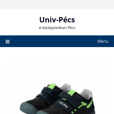
Skip
to
content
Univ-Pécs
A középpontban Pécs
Menu