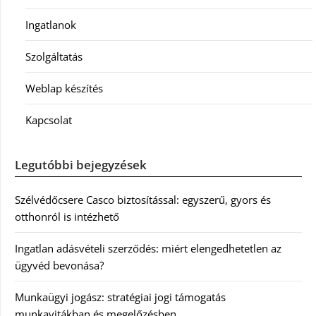
Ingatlanok
Szolgáltatás
Weblap készítés
Kapcsolat
Legutóbbi bejegyzések
Szélvédőcsere Casco biztosítással: egyszerű, gyors és
otthonról is intézhető
Ingatlan adásvételi szerződés: miért elengedhetetlen az
ügyvéd bevonása?
Munkaügyi jogász: stratégiai jogi támogatás
munkavitákban és megelőzésben