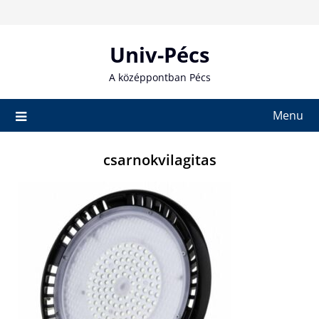
Skip
to
content
Univ-Pécs
A középpontban Pécs
Menu
csarnokvilagitas