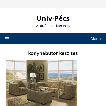
Skip
to
content
Univ-Pécs
A középpontban Pécs
Menu
konyhabutor keszites