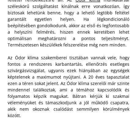
széleskörű szolgáltatást kínálnak erre vonatkozóan, így
biztosak lehetünk benne, hogy a lehető legtöbb feltétel
garantált egyetlen helyen. Ha légkondicionáló
beépítésében gondolkodunk, akkor az első és legfontosabb
a helyszíni felmérés, hiszen ennek keretében lehet
optimálisan meghatározni a pontos teljesítményt.
Természetesen készülékek felszerelése még nem minden.
Az Ódor klíma szakemberei tisztában vannak vele, hogy
fontos a rendszeres karbantartás, ellenőrzés esetleges
szivárgásvizsgálat, ugyanis ezek hiányában az egységek
képtelenek a maximumot nyújtani. A 20 éves tapasztalat
ezen a téren sokat jelent. Az Ódor klíma szerelői már szinte
mindennel találkoztak, ami a témához kapcsolódik és
folyamatos képzik magukat. Bátran kérjük ki szakmai
véleményüket és támaszkodjunk a jól működő csapatra,
akik nem okoznak csalódást semmilyen körülmények
között.