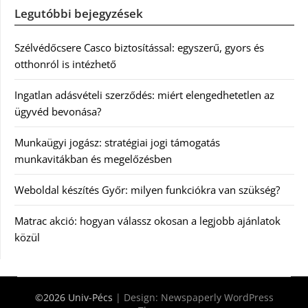
Legutóbbi bejegyzések
Szélvédőcsere Casco biztosítással: egyszerű, gyors és
otthonról is intézhető
Ingatlan adásvételi szerződés: miért elengedhetetlen az
ügyvéd bevonása?
Munkaügyi jogász: stratégiai jogi támogatás
munkavitákban és megelőzésben
Weboldal készítés Győr: milyen funkciókra van szükség?
Matrac akció: hogyan válassz okosan a legjobb ajánlatok
közül
©2026 Univ-Pécs
| Design:
Newspaperly WordPress