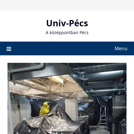
Skip
to
content
Univ-Pécs
A középpontban Pécs
Menu