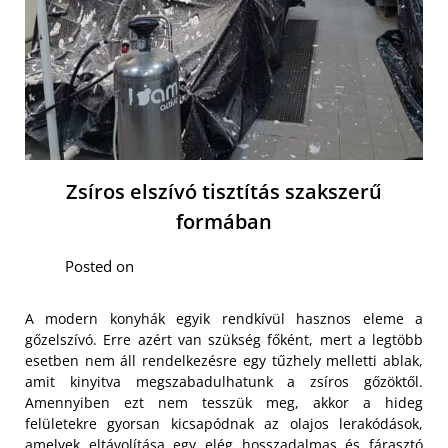
Zsíros elszívó tisztítás szakszerű
formában
Posted on
A modern konyhák egyik rendkívül hasznos eleme a
gőzelszívó. Erre azért van szükség főként, mert a legtöbb
esetben nem áll rendelkezésre egy tűzhely melletti ablak,
amit kinyitva megszabadulhatunk a zsíros gőzöktől.
Amennyiben ezt nem tesszük meg, akkor a hideg
felületekre gyorsan kicsapódnak az olajos lerakódások,
amelyek eltávolítása egy elég hosszadalmas és fárasztó