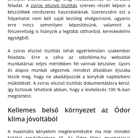
feladat. A
zsíros elszívó tisztítás
szerves részét képezi a
készülékek rendszeres használatának. Szerencsére ezt a
folyamatot nem kell saját kezűleg elvégeznünk, ugyanis
erre nincs semmilyen képesítésünk, valamint a
felszereltség is hiányzik a legtöbb otthonból, kereskedelmi
egységből.
A zsíros elszívó tisztítás tehát egyértelműen szakember
feladata. Erre a célra az odorklima.hu weboldal
munkatársai teljes mértékben fel vannak készülve. Gyors
és alapos munkát végeznek, mindezt általában éjszaka
teszik meg, hogy ne akadályozzák a konyhák napközbeni
működését. A zsíros elszívó tisztítás dokumentálásra kerül,
így biztosak lehetünk abban, hogy a kivitelezés 100 %-ban
megtörtént.
Kellemes belső környezet az Ódor
klíma jóvoltából
A maximális kényelem megteremtésére ma már minden
feltétel rendelkezésre áll. Az
Ódor klíma
munkatársai