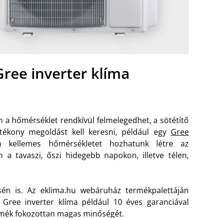
Gree inverter klíma
an a hőmérséklet rendkívül felmelegedhet, a sötétítő
tékony megoldást kell keresni, például egy
Gree
 kellemes hőmérsékletet hozhatunk létre az
 tavaszi, őszi hidegebb napokon, illetve télen,
én is. Az eklima.hu webáruház termékpalettáján
ee inverter klíma például 10 éves garanciával
ermék fokozottan magas minőségét.