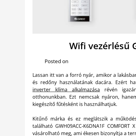
Wifi vezérlésű 
Posted on
Lassan itt van a forró nyár, amikor a lakásb
és redőny használatának dacára. Ezért ha
inverter klíma alkalmazása
révén igazán
otthonunkban. Ezt nemcsak nyáron, hanem a
kiegészítő fűtésként is használhatjuk.
Kitűnő márka és ez meglátszik a működés
található GWH09ACC-K6DNA1F COMFORT X Gr
vásárolható meg, ami ékesen bizonyítja a t