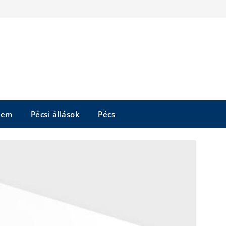
tem
Pécsi állások
Pécs