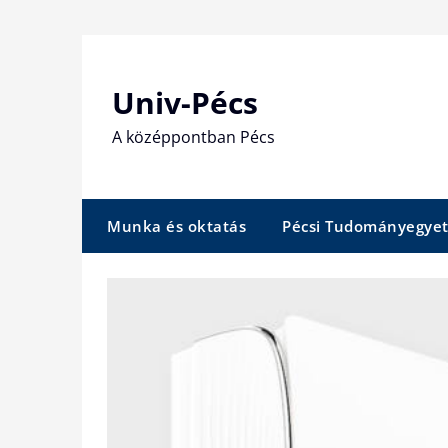
Skip
to
content
Univ-Pécs
A középpontban Pécs
Munka és oktatás
Pécsi Tudományegye