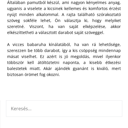
Általában pamutból készül, ami nagyon kényelmes anyag,
ugyanis a viselete a kicsinek kellemes és komfortos érzést
nyújt minden alkalommal.
A rajta található szórakoztató
szöveg sokféle lehet, Ön választja ki, hogy melyiket
szeretné. Viszont, ha van saját elképzelése, akkor
elkészíttetheti a választott darabot saját szöveggel.
A vicces babaruha kínálatából, ha van rá lehetősége,
szerezzen be több darabot, így a kis csöppség mindennap
másat viselhet. Ez azért is jó megoldás, mivel ilyenkor
többször kell átöltöztetni naponta, a kisebb étkezési
balestetek miatt. Akár ajándék gyanánt is kiváló, mert
biztosan örömet fog okozni.
KERESÉS: