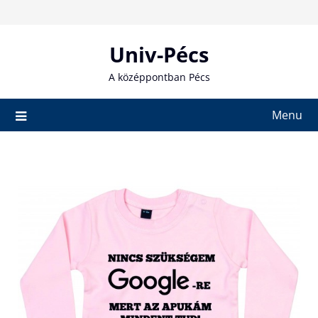
Skip
to
content
Univ-Pécs
A középpontban Pécs
Menu