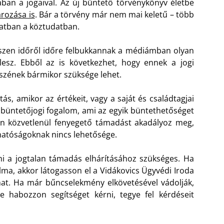
ban a jogaival. Az új büntető törvénykönyv életbe
rozása is
. Bár a törvény már nem mai keletű – több
latban a köztudatban.
 hiszen időről időre felbukkannak a médiámban olyan
esz. Ebből az is következhet, hogy ennek a jogi
szének bármikor szüksége lehet.
s, amikor az értékeit, vagy a saját és családtagjai
 büntetőjogi fogalom, ami az egyik büntethetőséget
an közvetlenül fenyegető támadást akadályoz meg,
 hatóságoknak nincs lehetősége.
 a jogtalan támadás elhárításához szükséges. Ha
lma, akkor látogasson el a Vidákovics Ügyvédi Iroda
dhat. Ha már bűncselekmény elkövetésével vádolják,
e habozzon segítséget kérni, tegye fel kérdéseit