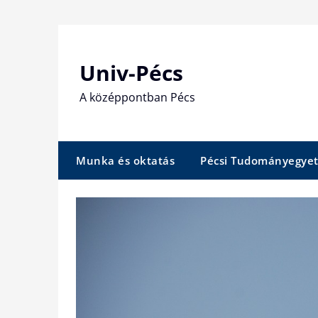
Skip
to
content
Univ-Pécs
A középpontban Pécs
Munka és oktatás
Pécsi Tudományegye