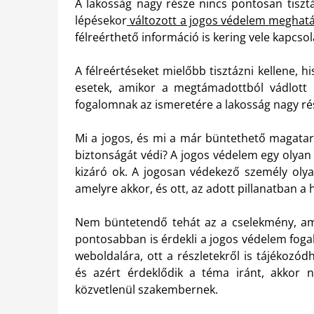
A lakosság nagy része nincs pontosan tisztá
lépésekor
változott a jogos védelem meghatá
félreérthető információ is kering vele kapcso
A félreértéseket mielőbb tisztázni kellene,
esetek, amikor a megtámadottból vádlott l
fogalomnak az ismeretére a lakosság nagy ré
Mi a jogos, és mi a már büntethető magatartá
biztonságát védi? A jogos védelem egy olyan
kizáró ok. A jogosan védekező személy oly
amelyre akkor, és ott, az adott pillanatban a
Nem büntetendő tehát az a cselekmény, ami
pontosabban is érdekli a jogos védelem foga
weboldalára, ott a részletekről is tájékozó
és azért érdeklődik a téma iránt, akkor n
közvetlenül szakembernek.