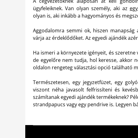
A cégvezetőknek alaposan át kell gondol
ügyfeleiknek. Van olyan személy, aki az
egy
olyan is, aki inkább a hagyományos és megsz
Aggodalomra semmi ok, hiszen manapság a r
várja az érdeklődőket. Az egyedi ajándék azér
Ha ismeri a környezete igényeit, és szeretne 
de egyelőre nem tudja, hol keresse, akkor n
oldalon rengeteg választási opció található 
Természetesen, egy jegyzetfüzet, egy golyós
viszont néha javasolt felfrissíteni és kevé
számítanak egyedi ajándék termékeknek? Péld
strandpapucs vagy egy pendrive is. Legyen bá