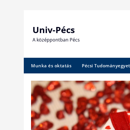
Skip
to
content
Univ-Pécs
A középpontban Pécs
Munka és oktatás
Pécsi Tudományegye