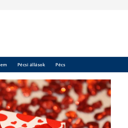
tem
Pécsi állások
Pécs