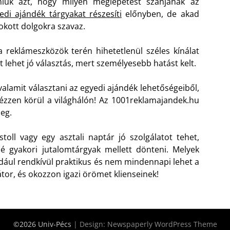
niuk azt, hogy milyen meglepetést szánjanak az
edi ajándék tárgyakat részesíti
előnyben, de akad
okott dolgokra szavaz.
eklámeszközök terén hihetetlenül széles kínálat
t lehet jó választás, mert személyesebb hatást kelt.
valamit választani az egyedi ajándék lehetőségeiből,
ézzen körül a világhálón! Az 1001reklamajandek.hu
meg.
toll vagy egy asztali naptár jó szolgálatot tehet,
sbé gyakori jutalomtárgyak mellett dönteni. Melyek
ául rendkívül praktikus és nem mindennapi lehet a
tor, és okozzon igazi örömet klienseinek!
©2026 Univ-Pécs
| Design:
Newspaperly WordPress Theme