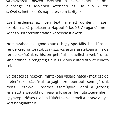
választással, hiszen ezeknek a szöveteknek legfőbb
ellensége az időjárás! Azonban az
UV álló kültéri
szövet színét az erős
napsütés sem fakítja ki.
Ezért érdemes az ilyen textil mellett dönteni, hiszen
ezekben a kárpitokban a Napból érkező UV-sugárzás nem
képes visszafordíthatatlan károsodást okozni.
Nem szabad azt gondolnunk, hogy speciális kialakítással
rendelkező változatok csak szűkös áruválasztékban állnak a
rendelkezésünkre, hiszen például a duelle.hu webáruház
kínálatában is rengeteg típusú UV álló kültéri szövet lelhető
fel.
Változatos színekben, mintákban vásárolhatóak meg ezek a
méteráruk, ráadásul anyagi szempontból sem járunk
rosszul ezekkel. Érdemes szemügyre venni a gazdag
kínálatot a weboldalon vagy a fővárosi bemutatóteremben.
Egy szép, ízléses UV álló kültéri szövet emeli a terasz vagy a
kert hangulatát is.