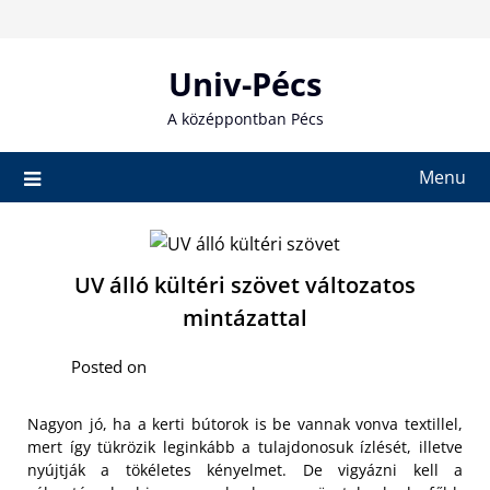
Skip
to
content
Univ-Pécs
A középpontban Pécs
Menu
UV álló kültéri szövet változatos
mintázattal
Posted on
Nagyon jó, ha a kerti bútorok is be vannak vonva textillel,
mert így tükrözik leginkább a tulajdonosuk ízlését, illetve
nyújtják a tökéletes kényelmet. De vigyázni kell a