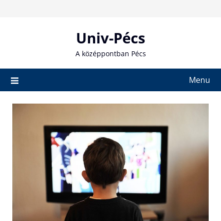
Skip
to
content
Univ-Pécs
A középpontban Pécs
Menu