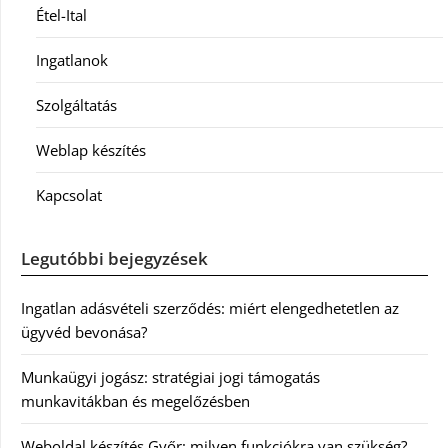
Étel-Ital
Ingatlanok
Szolgáltatás
Weblap készítés
Kapcsolat
Legutóbbi bejegyzések
Ingatlan adásvételi szerződés: miért elengedhetetlen az
ügyvéd bevonása?
Munkaügyi jogász: stratégiai jogi támogatás
munkavitákban és megelőzésben
Weboldal készítés Győr: milyen funkciókra van szükség?