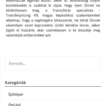
alkalmazzák egymás között, akkor az adóhatóság súlyos
büntetéseket is szabhat ki rájuk. Hogy ilyen Önnel ne
történhessen meg, a Transzferár specialista –
Transferpricing Kft. magas képesítésű szakembereket
alkalmaz, hogy a segítségére lehessenek. Ha tehát Önnek
valamilyen ezzel kapcsolatos üzleti kérdése lenne, akkor
jöjjön el hozzánk, akár személyesen is és beszélje meg
valamelyik emberünkkel azt!
KERESÉS:
Kategóriák
Építőipar
Étel-Ital