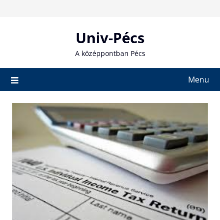
Skip
to
content
Univ-Pécs
A középpontban Pécs
Menu