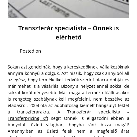
Transzferár specialista – Önnek is
elérhető
Posted on
Sokan azt gondolnák, hogy a kereskedőknek, vállalkozóknak
annyira könnyű a dolguk. Azt hiszik, hogy csak annyiból áll
az egész, hogy termékeiket kedvük szerint piacra dobják és
már mehet is a vásárlás. Bizony a helyzet ennél sokkal de
sokkal körülményesebb. Már maga a termék előállításakor
is rengeteg szabálynak kell megfelelni, nem beszélve az
eladásról. 2004 óta az adóhatóság kiemelt hangsúlyt fektet
a transzferárakra. A
Transzferár specialista –
Transferpricing Kft
segít Önnek is eligazodni ebben a
bonyolult üzleti világban, hogyha ránk bízza magát!
Amennyiben az üzleti felek nem a megfelelő árat