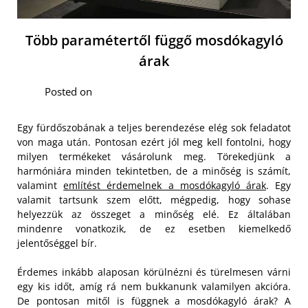
Több paramétertől függő mosdókagyló
árak
Posted on
Egy fürdőszobának a teljes berendezése elég sok feladatot
von maga után. Pontosan ezért jól meg kell fontolni, hogy
milyen termékeket vásárolunk meg. Törekedjünk a
harmóniára minden tekintetben, de a minőség is számít,
valamint
említést érdemelnek a mosdókagyló árak
. Egy
valamit tartsunk szem előtt, mégpedig, hogy sohase
helyezzük az összeget a minőség elé. Ez általában
mindenre vonatkozik, de ez esetben kiemelkedő
jelentőséggel bír.
Érdemes inkább alaposan körülnézni és türelmesen várni
egy kis időt, amíg rá nem bukkanunk valamilyen akcióra.
De pontosan mitől is függnek a mosdókagyló árak? A