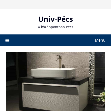
Skip
to
content
Univ-Pécs
A középpontban Pécs
Menu