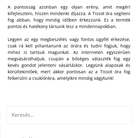
A pontosság azonban egy olyan erény, amit megéri
kifejleszteni, hiszen mindenki díjazza. A Tissot óra segíteni
fog abban, hogy mindig időben érkezzünk. Ez a termék
pontos és hatékony társunk lesz a mindennapokban.
Legyen az egy megbeszélés vagy fontos ügyfél érkezése,
csak rá kell pillantanunk az órára és tudni fogjuk, hogy
mihez is tartsuk magunkat. Az interneten egyszerűen
megvásárolhatjuk, csupán a bőséges választék fog egy
kevés gondot jelenteni vásárláskor. Legyünk alaposak és
körültekintőek, mert akkor pontosan az a Tissot óra fog
felkerülni a csuklónkra, amelyikre mindig vágytunk!
KERESÉS: