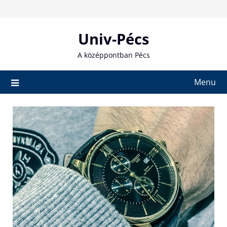
Skip
to
content
Univ-Pécs
A középpontban Pécs
Menu