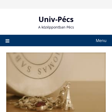
Skip
to
content
Univ-Pécs
A középpontban Pécs
Menu