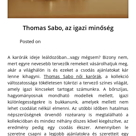
Thomas Sabo, az igazi minőség
Posted on
A karórák ideje leáldozóban…vagy mégsem? Bizony nem,
mert egyre nevesebb tervezők remekeit vásárolhatjuk meg,
akár a világhálón is és ezeket a csodás ajánlatokat kár
lenne kihagyni.
Thomas Sabo női karórák
, a kollekció
változatossága tökéletesen tükrözi a tervező színes világát,
amely igazi kincseket tartogat számunkra. A bőrszíjas,
hagyományosnak mondható modellek mellett, igazi
különlegességekre is bukkanunk, amelyek mellett nem
lehet csodálat nélkül elmenni.
Az utóbbi időben hatalmas
népszerűségnek örvendő rozéarany is megtalálható a
kollekcióban és mindez néhány díszes kővel kiegészítve, az
eredmény pedig egy csodás ékszer. Amennyiben le
szeretne csapni a legjobb ajánlatokra és szeretteit egy