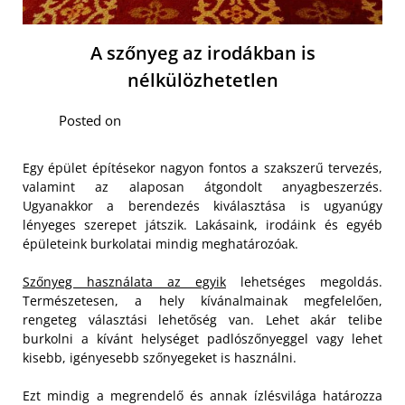
A szőnyeg az irodákban is
nélkülözhetetlen
Posted on
Egy épület építésekor nagyon fontos a szakszerű tervezés,
valamint az alaposan átgondolt anyagbeszerzés.
Ugyanakkor a berendezés kiválasztása is ugyanúgy
lényeges szerepet játszik. Lakásaink, irodáink és egyéb
épületeink burkolatai mindig meghatározóak.
Szőnyeg használata az egyik
lehetséges megoldás.
Természetesen, a hely kívánalmainak megfelelően,
rengeteg választási lehetőség van. Lehet akár telibe
burkolni a kívánt helységet padlószőnyeggel vagy lehet
kisebb, igényesebb szőnyegeket is használni.
Ezt mindig a megrendelő és annak ízlésvilága határozza