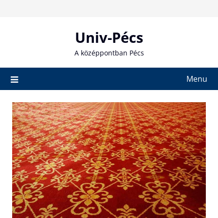
Skip
to
content
Univ-Pécs
A középpontban Pécs
Menu