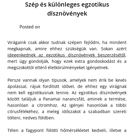
Szép és különleges egzotikus
dísznövények
Posted on
Virágaink csak akkor tudnak szépen fejlődni, ha mindent
megkapnak, amire ehhez szükségük van. Sokan azért
idegenkednek az egzotikus dísznövények beszerzésétől
,
mert úgy gondolják, hogy ezek extra gondoskodást és a
megszokottól eltérő életkörülményeket igényelnek.
Persze vannak olyan típusok, amelyek nem érik be kevés
ápolással, rájuk fordított idővel, de ehhez egy virágnak
nem kell egzotikusnak lennie. Az egzotikus dísznövények
között találjuk a Panamai narancsfát, aminek a termése,
hasonlóan a citromhoz. Az igényei hasonlóak a többi
citrusfélékéhez, a meleg időszakot a szabadban szereti
tölteni, nedves földben.
Télen a fagypont fölötti hőmérsékletet kedveli, illetve a