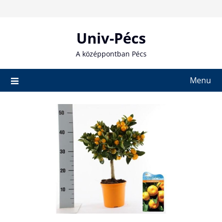
Skip
to
content
Univ-Pécs
A középpontban Pécs
Menu