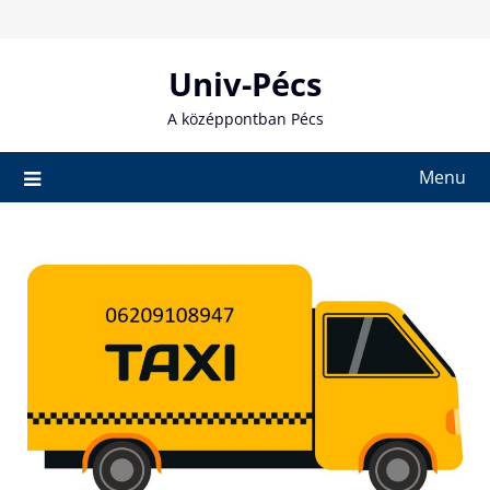
Skip
to
content
Univ-Pécs
A középpontban Pécs
Menu