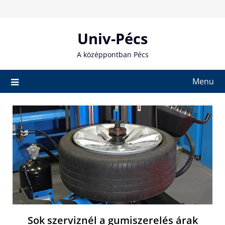
Skip
to
content
Univ-Pécs
A középpontban Pécs
Menu
Sok szerviznél a gumiszerelés árak