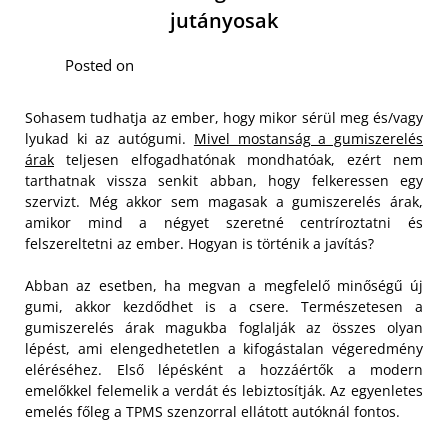
jutányosak
Posted on
Sohasem tudhatja az ember, hogy mikor sérül meg és/vagy
lyukad ki az autógumi.
Mivel mostanság a gumiszerelés
árak
teljesen elfogadhatónak mondhatóak, ezért nem
tarthatnak vissza senkit abban, hogy felkeressen egy
szervizt. Még akkor sem magasak a gumiszerelés árak,
amikor mind a négyet szeretné centríroztatni és
felszereltetni az ember. Hogyan is történik a javítás?
Abban az esetben, ha megvan a megfelelő minőségű új
gumi, akkor kezdődhet is a csere. Természetesen a
gumiszerelés árak magukba foglalják az összes olyan
lépést, ami elengedhetetlen a kifogástalan végeredmény
eléréséhez. Első lépésként a hozzáértők a modern
emelőkkel felemelik a verdát és lebiztosítják. Az egyenletes
emelés főleg a TPMS szenzorral ellátott autóknál fontos.