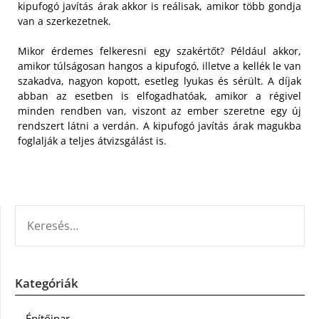
kipufogó javítás árak akkor is reálisak, amikor több gondja
van a szerkezetnek.
Mikor érdemes felkeresni egy szakértőt? Például akkor,
amikor túlságosan hangos a kipufogó, illetve a kellék le van
szakadva, nagyon kopott, esetleg lyukas és sérült. A díjak
abban az esetben is elfogadhatóak, amikor a régivel
minden rendben van, viszont az ember szeretne egy új
rendszert látni a verdán. A kipufogó javítás árak magukba
foglalják a teljes átvizsgálást is.
KERESÉS:
Kategóriák
Építőipar