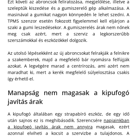
Ezt követi az abroncsok feliratozása, megjelölése, illetve a
szeleptűk kiszedése és a gumiszerelő gép alkalmazása. A
masinával a gumikat nagyon könnyedén le lehet szedni. A
TPMS szenzor esetén fokozott figyelemmel kell eljárjon a
szaki a gumi leszedésekor. A gumiszerelés árak nem nőnek
meg csak azért, mert a szerviz a legkorszerűbb
szerszámokkal és eszközökkel dolgozik.
Az utolsó lépésekként az új abroncsokat felrakják a felnikre
a szakemberek, majd a megfelelő bár nyomásra felfújják
azokat. A legvégére marad a centrírozás, ami azért nem
maradhat ki, mert a kerék megfelelő súlyelosztása csakis
így érhető el.
Manapság nem magasak a kipufogó
javítás árak
A kipufogó általában egy strapabíró eszköz, de egy idő
után sajnos ez is meghibásodik. Szerencsére
napjainkban
a kipufogó javítás árak nem annyira
magasak, ezért
azonnal elviheti a kocsit a szervizbe a tulajdonos. A