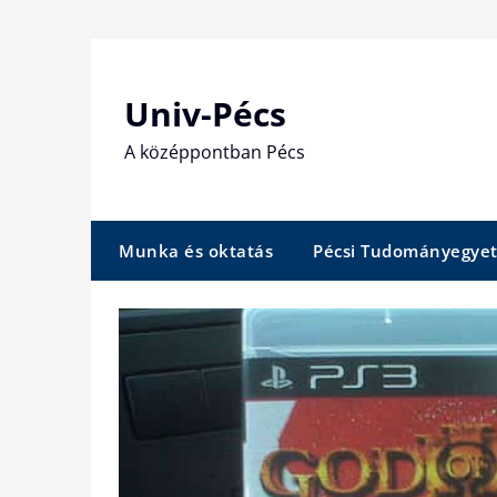
Skip
to
content
Univ-Pécs
A középpontban Pécs
Munka és oktatás
Pécsi Tudományegye