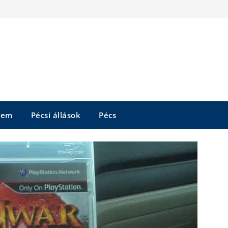
tem
Pécsi állások
Pécs