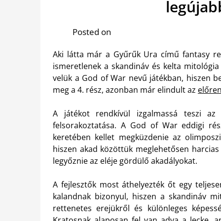
legújab
Posted on
Aki látta már a Gyűrűk Ura című fantasy re
ismeretlenek a skandináv és kelta mitológia
velük a God of War nevű játékban, hiszen be
meg a 4. rész, azonban már elindult az
előre
A játékot rendkívül izgalmassá teszi az 
felsorakoztatása. A God of War eddigi ré
keretében kellet megküzdenie az olimposzi 
hiszen akad közöttük meglehetősen harcias 
legyőznie az eléje gördülő akadályokat.
A fejlesztők most áthelyezték őt egy teljes
kalandnak bizonyul, hiszen a skandináv mit
rettenetes erejükről és különleges képessé
Kratosnak alaposan fel van adva a lecke, a