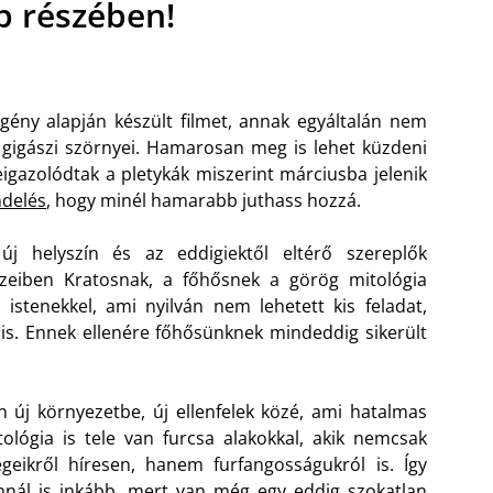
b részében!
gény alapján készült filmet, annak egyáltalán nem
 gigászi szörnyei. Hamarosan meg is lehet küzdeni
igazolódtak a pletykák miszerint márciusba jelenik
ndelés
, hogy minél hamarabb juthass hozzá.
új helyszín és az eddigiektől eltérő szereplők
szeiben Kratosnak, a főhősnek a görög mitológia
istenekkel, ami nyilván nem lehetett kis feladat,
is. Ennek ellenére főhősünknek mindeddig sikerült
en új környezetbe, új ellenfelek közé, ami hatalmas
ológia is tele van furcsa alakokkal, akik nemcsak
geikről híresen, hanem furfangosságukról is. Így
nnál is inkább, mert van még egy eddig szokatlan