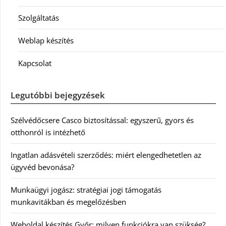
Szolgáltatás
Weblap készítés
Kapcsolat
Legutóbbi bejegyzések
Szélvédőcsere Casco biztosítással: egyszerű, gyors és
otthonról is intézhető
Ingatlan adásvételi szerződés: miért elengedhetetlen az
ügyvéd bevonása?
Munkaügyi jogász: stratégiai jogi támogatás
munkavitákban és megelőzésben
Weboldal készítés Győr: milyen funkciókra van szükség?