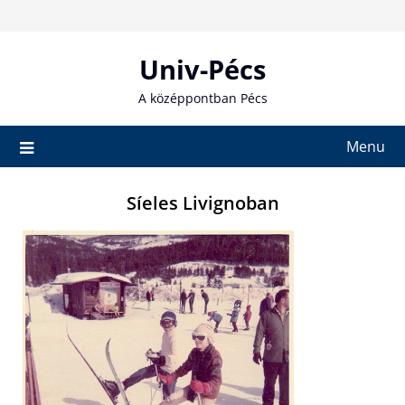
Skip
to
content
Univ-Pécs
A középpontban Pécs
Menu
Síeles Livignoban