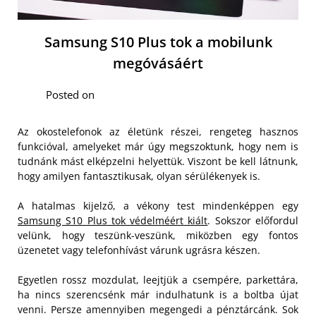
Samsung S10 Plus tok a mobilunk
megóvásáért
Posted on
Az okostelefonok az életünk részei, rengeteg hasznos
funkcióval, amelyeket már úgy megszoktunk, hogy nem is
tudnánk mást elképzelni helyettük. Viszont be kell látnunk,
hogy amilyen fantasztikusak, olyan sérülékenyek is.
A hatalmas kijelző, a vékony test mindenképpen egy
Samsung S10 Plus tok védelméért kiált
. Sokszor előfordul
velünk, hogy teszünk-veszünk, miközben egy fontos
üzenetet vagy telefonhívást várunk ugrásra készen.
Egyetlen rossz mozdulat, leejtjük a csempére, parkettára,
ha nincs szerencsénk már indulhatunk is a boltba újat
venni. Persze amennyiben megengedi a pénztárcánk. Sok