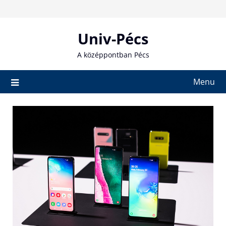
Skip
to
content
Univ-Pécs
A középpontban Pécs
Menu