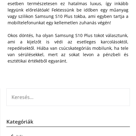
esetben természetesen ez hatalmas luxus, így inkább
legyünk előrelátóak! Fektessünk be időben egy műanyag
vagy szilikon Samsung S10 Plus tokba, ami egyben tartja a
mobiltelefonunkat egy kellemetlen zuhanás végén!
Okos döntés, ha olyan Samsung S10 Plus tokot választunk,
ami a kijelzőt is védi az esetleges karcolásoktól,
repedésektől. Hiába van csúcskategóriás mobilunk, ha tele
van sérülésekkel, mert az sokat levon a pénzbeli és
esztétikai értékéből egyaránt.
KERESÉS:
Kategóriák