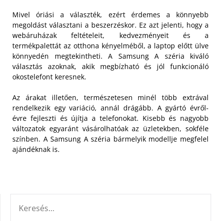
Mivel óriási a választék, ezért érdemes a könnyebb
megoldást választani a beszerzéskor. Ez azt jelenti, hogy a
webáruházak feltételeit, kedvezményeit és a
termékpalettát az otthona kényelméből, a laptop előtt ülve
könnyedén megtekintheti. A Samsung A széria kiváló
választás azoknak, akik megbízható és jól funkcionáló
okostelefont keresnek.
Az árakat illetően, természetesen minél több extrával
rendelkezik egy variáció, annál drágább. A gyártó évről-
évre fejleszti és újítja a telefonokat. Kisebb és nagyobb
változatok egyaránt vásárolhatóak az üzletekben, sokféle
színben. A Samsung A széria bármelyik modellje megfelel
ajándéknak is.
KERESÉS: