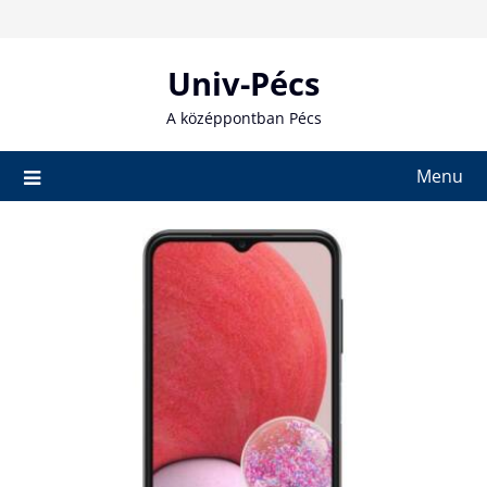
Skip
to
content
Univ-Pécs
A középpontban Pécs
Menu