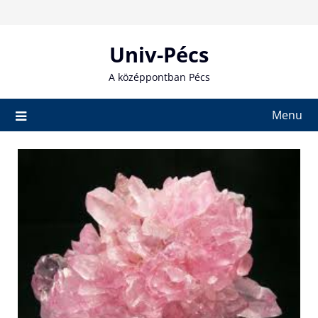
Skip
to
content
Univ-Pécs
A középpontban Pécs
Menu