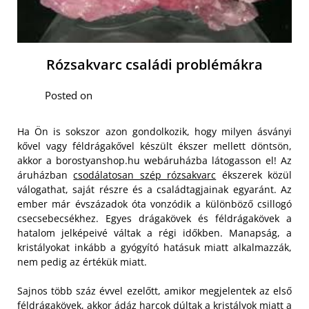
Rózsakvarc családi problémákra
Posted on
Ha Ön is sokszor azon gondolkozik, hogy milyen ásványi
kővel vagy féldrágakővel készült ékszer mellett döntsön,
akkor a borostyanshop.hu webáruházba látogasson el! Az
áruházban
csodálatosan szép rózsakvarc
ékszerek közül
válogathat, saját részre és a családtagjainak egyaránt. Az
ember már évszázadok óta vonzódik a különböző csillogó
csecsebecsékhez. Egyes drágakövek és féldrágakövek a
hatalom jelképeivé váltak a régi időkben. Manapság, a
kristályokat inkább a gyógyító hatásuk miatt alkalmazzák,
nem pedig az értékük miatt.
Sajnos több száz évvel ezelőtt, amikor megjelentek az első
féldrágakövek, akkor ádáz harcok dúltak a kristályok miatt a