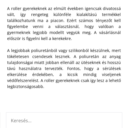
A roller gyerekeknek az elmúlt években igencsak divatossá
vált, így rengeteg különféle kialakítású termékkel
találkozhatunk ma a piacon. Ezért számos tényezőt kell
figyelembe venni a választásnál, hogy valóban a
gyermeknek legjobb modellt vegyük meg. A vásárlásnál
először is figyelni kell a kerekekre.
A legjobbak poliuretánból vagy szilikonból készülnek, mert
tökéletesen csendesek lesznek. A poliuretán az anyag
tulajdonságai miatt jobban ellenáll az ütéseknek és hosszú
távú használatra tervezték. Fontos, hogy a sérülések
elkerülése érdekében, a kicsik mindig viseljenek
védőfelszerelést. A roller gyerekeknek csak így lesz a lehető
legbiztonságosabb.
KERESÉS: