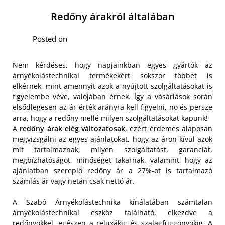
Redőny árakról általában
Posted on
Nem kérdéses, hogy napjainkban egyes gyártók az
árnyékolástechnikai termékekért sokszor többet is
elkérnek, mint amennyit azok a nyújtott szolgáltatásokat is
figyelembe véve, valójában érnek. Így a vásárlások során
elsődlegesen az ár-érték arányra kell figyelni, no és persze
arra, hogy a redőny mellé milyen szolgáltatásokat kapunk!
A
redőny árak elég változatosak
, ezért érdemes alaposan
megvizsgálni az egyes ajánlatokat, hogy az áron kívül azok
mit tartalmaznak, milyen szolgáltatást, garanciát,
megbízhatóságot, minőséget takarnak, valamint, hogy az
ajánlatban szereplő redőny ár a 27%-ot is tartalmazó
számlás ár vagy netán csak nettó ár.
A Szabó Árnyékolástechnika kínálatában számtalan
árnyékolástechnikai eszköz található, elkezdve a
redőnyökkel, egészen a reluxákig és szalagfüggönyökig. A