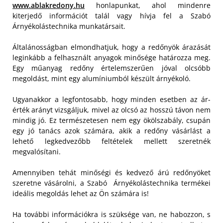
www.ablakredony.hu
honlapunkat, ahol mindenre
kiterjedő információt talál vagy hívja fel a Szabó
Árnyékolástechnika munkatársait.
Általánosságban elmondhatjuk, hogy a redőnyök árazását
leginkább a felhasznált anyagok minősége határozza meg.
Egy műanyag redőny értelemszerűen jóval olcsóbb
megoldást, mint egy alumíniumból készült árnyékoló.
Ugyanakkor a legfontosabb, hogy minden esetben az ár-
érték arányt vizsgáljuk, mivel az olcsó az hosszú távon nem
mindig jó. Ez természetesen nem egy ökölszabály, csupán
egy jó tanács azok számára, akik a redőny vásárlást a
lehető legkedvezőbb feltételek mellett szeretnék
megvalósítani.
Amennyiben tehát minőségi és kedvező árú redőnyöket
szeretne vásárolni, a Szabó Árnyékolástechnika termékei
ideális megoldás lehet az Ön számára is!
Ha további információkra is szüksége van, ne habozzon, s