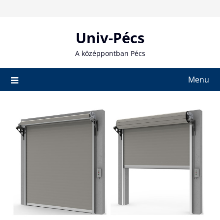
Skip
to
content
Univ-Pécs
A középpontban Pécs
Menu