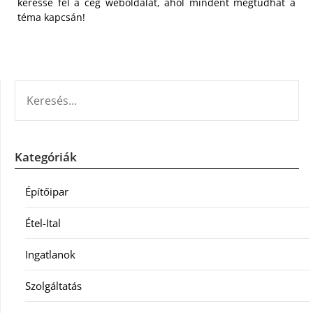
keresse fel a cég weboldalát, ahol mindent megtudhat a
téma kapcsán!
KERESÉS:
Kategóriák
Építőipar
Étel-Ital
Ingatlanok
Szolgáltatás