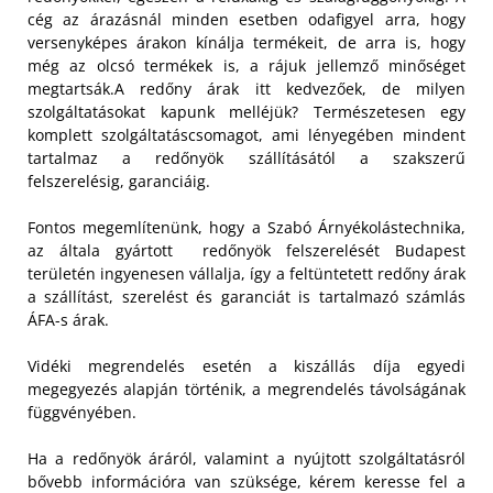
cég az árazásnál minden esetben odafigyel arra, hogy
versenyképes árakon kínálja termékeit, de arra is, hogy
még az olcsó termékek is, a rájuk jellemző minőséget
megtartsák.
A redőny árak itt kedvezőek, de milyen
szolgáltatásokat kapunk melléjük? Természetesen egy
komplett szolgáltatáscsomagot, ami lényegében mindent
tartalmaz a redőnyök szállításától a szakszerű
felszerelésig, garanciáig.
Fontos megemlítenünk, hogy a Szabó Árnyékolástechnika,
az általa gyártott redőnyök felszerelését Budapest
területén ingyenesen vállalja, így a feltüntetett redőny árak
a szállítást, szerelést és garanciát is tartalmazó számlás
ÁFA-s árak.
Vidéki megrendelés esetén a kiszállás díja egyedi
megegyezés alapján történik, a megrendelés távolságának
függvényében.
Ha a redőnyök áráról, valamint a nyújtott szolgáltatásról
bővebb információra van szüksége, kérem keresse fel a